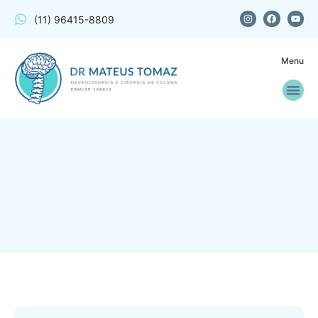
(11) 96415-8809
Menu
Doenças
Pergunta